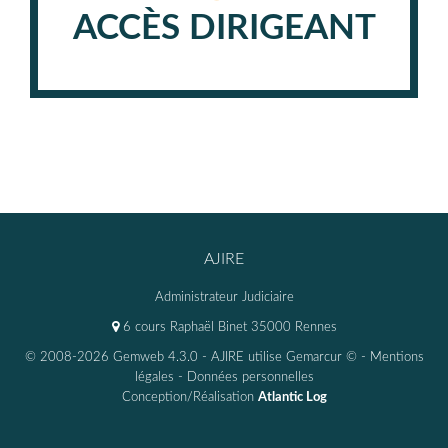
ACCÈS DIRIGEANT
AJIRE
Administrateur Judiciaire
6 cours Raphaël Binet 35000 Rennes
© 2008-2026 Gemweb 4.3.0
- AJIRE utilise
Gemarcur ©
-
Mentions
légales
-
Données personnelles
Conception/Réalisation
Atlantic Log