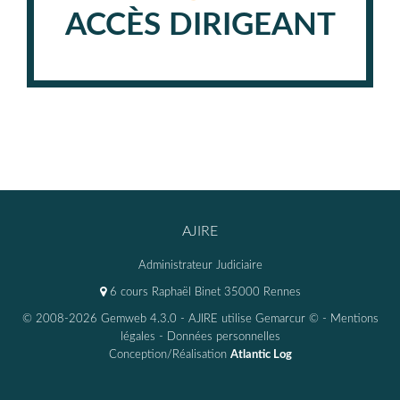
ACCÈS DIRIGEANT
AJIRE
Administrateur Judiciaire
6 cours Raphaël Binet 35000 Rennes
© 2008-2026 Gemweb 4.3.0
- AJIRE utilise
Gemarcur ©
-
Mentions
légales
-
Données personnelles
Conception/Réalisation
Atlantic Log