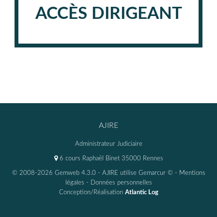
ACCÈS DIRIGEANT
AJIRE
Administrateur Judiciaire
6 cours Raphaël Binet 35000 Rennes
© 2008-2026 Gemweb 4.3.0
- AJIRE utilise
Gemarcur ©
-
Mentions
légales
-
Données personnelles
Conception/Réalisation
Atlantic Log