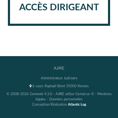
ACCÈS DIRIGEANT
AJIRE
Administrateur Judiciaire
6 cours Raphaël Binet 35000 Rennes
© 2008-2026 Gemweb 4.3.0
- AJIRE utilise
Gemarcur ©
-
Mentions
légales
-
Données personnelles
Conception/Réalisation
Atlantic Log