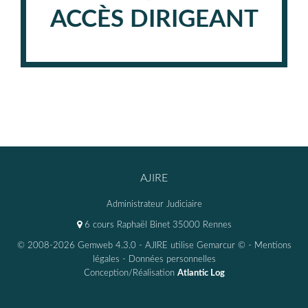
ACCÈS DIRIGEANT
AJIRE
Administrateur Judiciaire
6 cours Raphaël Binet 35000 Rennes
© 2008-2026 Gemweb 4.3.0
- AJIRE utilise
Gemarcur ©
-
Mentions
légales
-
Données personnelles
Conception/Réalisation
Atlantic Log