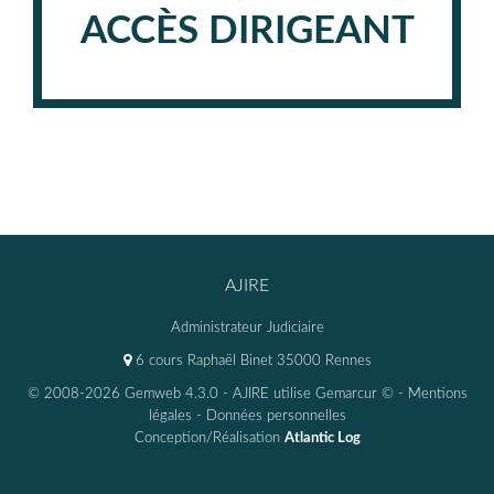
ACCÈS DIRIGEANT
AJIRE
Administrateur Judiciaire
6 cours Raphaël Binet 35000 Rennes
© 2008-2026 Gemweb 4.3.0
- AJIRE utilise
Gemarcur ©
-
Mentions
légales
-
Données personnelles
Conception/Réalisation
Atlantic Log