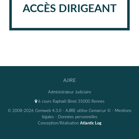
ACCÈS DIRIGEANT
AJIRE
Administrateur Judiciaire
6 cours Raphaël Binet 35000 Rennes
© 2008-2026 Gemweb 4.3.0
- AJIRE utilise
Gemarcur ©
-
Mentions
légales
-
Données personnelles
Conception/Réalisation
Atlantic Log