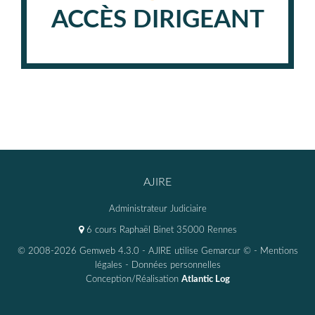
ACCÈS DIRIGEANT
AJIRE
Administrateur Judiciaire
6 cours Raphaël Binet 35000 Rennes
© 2008-2026 Gemweb 4.3.0
- AJIRE utilise
Gemarcur ©
-
Mentions
légales
-
Données personnelles
Conception/Réalisation
Atlantic Log