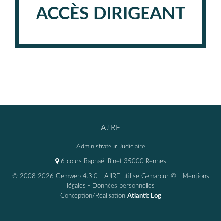
ACCÈS DIRIGEANT
AJIRE
Administrateur Judiciaire
6 cours Raphaël Binet 35000 Rennes
© 2008-2026 Gemweb 4.3.0
- AJIRE utilise
Gemarcur ©
-
Mentions
légales
-
Données personnelles
Conception/Réalisation
Atlantic Log