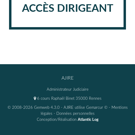
ACCÈS DIRIGEANT
AJIRE
Administrateur Judiciaire
6 cours Raphaël Binet 35000 Rennes
© 2008-2026 Gemweb 4.3.0
- AJIRE utilise
Gemarcur ©
-
Mentions
légales
-
Données personnelles
Conception/Réalisation
Atlantic Log