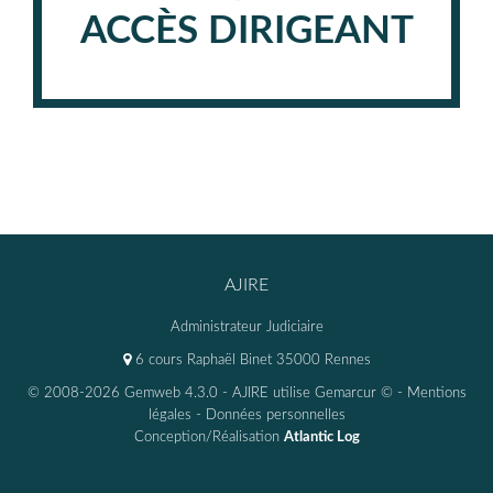
ACCÈS DIRIGEANT
AJIRE
Administrateur Judiciaire
6 cours Raphaël Binet 35000 Rennes
© 2008-2026 Gemweb 4.3.0
- AJIRE utilise
Gemarcur ©
-
Mentions
légales
-
Données personnelles
Conception/Réalisation
Atlantic Log