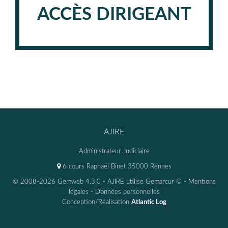
ACCÈS DIRIGEANT
AJIRE
Administrateur Judiciaire
6 cours Raphaël Binet 35000 Rennes
© 2008-2026 Gemweb 4.3.0
- AJIRE utilise
Gemarcur ©
-
Mentions
légales
-
Données personnelles
Conception/Réalisation
Atlantic Log