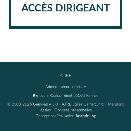
ACCÈS DIRIGEANT
AJIRE
Administrateur Judiciaire
6 cours Raphaël Binet 35000 Rennes
© 2008-2026 Gemweb 4.3.0
- AJIRE utilise
Gemarcur ©
-
Mentions
légales
-
Données personnelles
Conception/Réalisation
Atlantic Log