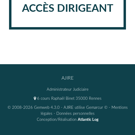
ACCÈS DIRIGEANT
AJIRE
Administrateur Judiciaire
6 cours Raphaël Binet 35000 Rennes
© 2008-2026 Gemweb 4.3.0
- AJIRE utilise
Gemarcur ©
-
Mentions
légales
-
Données personnelles
Conception/Réalisation
Atlantic Log