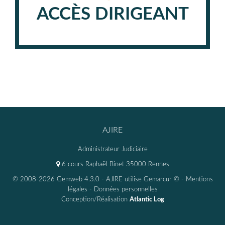
ACCÈS DIRIGEANT
AJIRE
Administrateur Judiciaire
6 cours Raphaël Binet 35000 Rennes
© 2008-2026 Gemweb 4.3.0
- AJIRE utilise
Gemarcur ©
-
Mentions
légales
-
Données personnelles
Conception/Réalisation
Atlantic Log