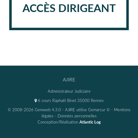
ACCÈS DIRIGEANT
AJIRE
Administrateur Judiciaire
6 cours Raphaël Binet 35000 Rennes
© 2008-2026 Gemweb 4.3.0
- AJIRE utilise
Gemarcur ©
-
Mentions
légales
-
Données personnelles
Conception/Réalisation
Atlantic Log