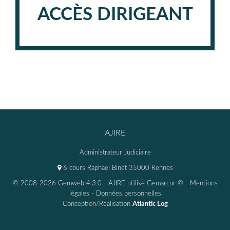
ACCÈS DIRIGEANT
AJIRE
Administrateur Judiciaire
6 cours Raphaël Binet 35000 Rennes
© 2008-2026 Gemweb 4.3.0
- AJIRE utilise
Gemarcur ©
-
Mentions
légales
-
Données personnelles
Conception/Réalisation
Atlantic Log