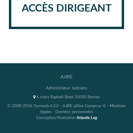
ACCÈS DIRIGEANT
AJIRE
Administrateur Judiciaire
6 cours Raphaël Binet 35000 Rennes
© 2008-2026 Gemweb 4.3.0
- AJIRE utilise
Gemarcur ©
-
Mentions
légales
-
Données personnelles
Conception/Réalisation
Atlantic Log