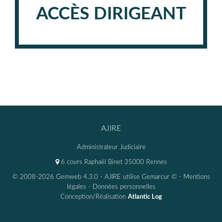
ACCÈS DIRIGEANT
AJIRE
Administrateur Judiciaire
6 cours Raphaël Binet 35000 Rennes
© 2008-2026 Gemweb 4.3.0
- AJIRE utilise
Gemarcur ©
-
Mentions
légales
-
Données personnelles
Conception/Réalisation
Atlantic Log