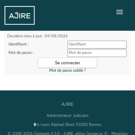
Toggle
navigati
Dernière mise à jour : 04/08/2026
Identifiant :
Mot de passe :
Mot de passe oublié ?
AJIRE
Administrateur Judiciaire
6 cours Raphaël Binet 35000 Rennes
© 2008-2026 Gemweb 4.3.0
- AJIRE utilise
Gemarcur ©
-
Mentions