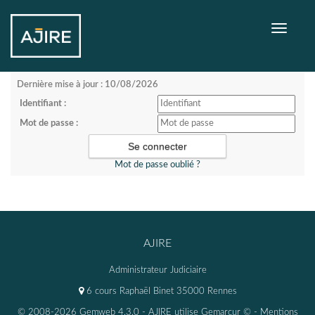
Toggle
navigati
Dernière mise à jour : 10/08/2026
Identifiant :
Mot de passe :
Mot de passe oublié ?
AJIRE
Administrateur Judiciaire
6 cours Raphaël Binet 35000 Rennes
© 2008-2026 Gemweb 4.3.0
- AJIRE utilise
Gemarcur ©
-
Mentions