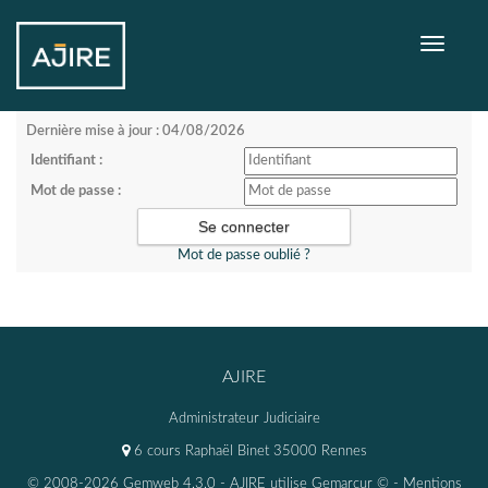
Toggle
navigati
Dernière mise à jour : 04/08/2026
Identifiant :
Mot de passe :
Mot de passe oublié ?
AJIRE
Administrateur Judiciaire
6 cours Raphaël Binet 35000 Rennes
© 2008-2026 Gemweb 4.3.0
- AJIRE utilise
Gemarcur ©
-
Mentions