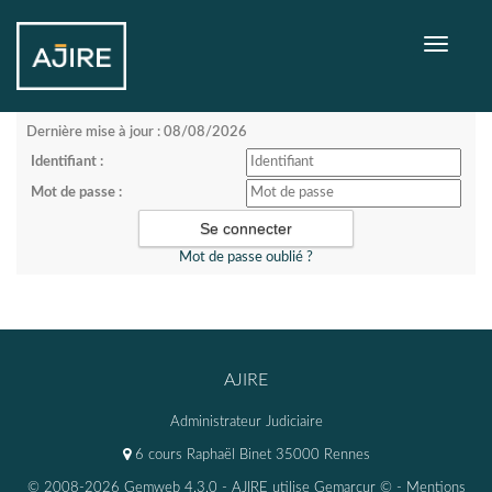
Toggle
navigati
Dernière mise à jour : 08/08/2026
Identifiant :
Mot de passe :
Mot de passe oublié ?
AJIRE
Administrateur Judiciaire
6 cours Raphaël Binet 35000 Rennes
© 2008-2026 Gemweb 4.3.0
- AJIRE utilise
Gemarcur ©
-
Mentions