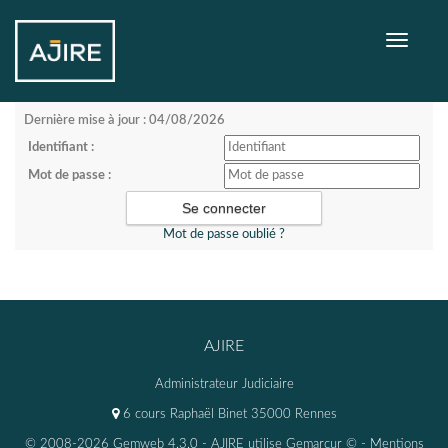
Toggle
navigati
Dernière mise à jour : 04/08/2026
Identifiant :
Mot de passe :
Mot de passe oublié ?
AJIRE
Administrateur Judiciaire
6 cours Raphaël Binet 35000 Rennes
© 2008-2026 Gemweb 4.3.0
- AJIRE utilise
Gemarcur ©
-
Mentions