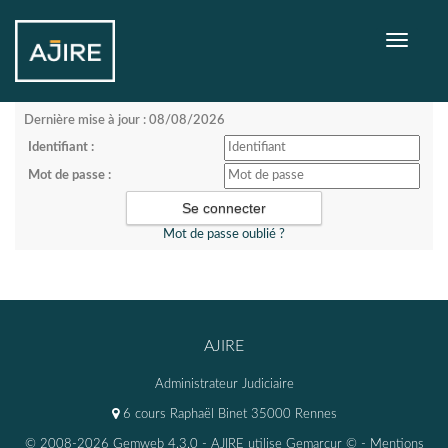
Toggle
navigati
Dernière mise à jour : 08/08/2026
Identifiant :
Mot de passe :
Mot de passe oublié ?
AJIRE
Administrateur Judiciaire
6 cours Raphaël Binet 35000 Rennes
© 2008-2026 Gemweb 4.3.0
- AJIRE utilise
Gemarcur ©
-
Mentions