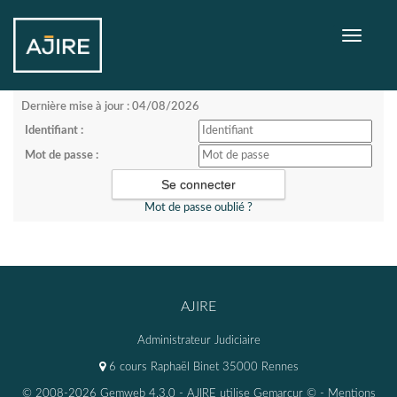
Toggle
navigati
Dernière mise à jour : 04/08/2026
Identifiant :
Mot de passe :
Mot de passe oublié ?
AJIRE
Administrateur Judiciaire
6 cours Raphaël Binet 35000 Rennes
© 2008-2026 Gemweb 4.3.0
- AJIRE utilise
Gemarcur ©
-
Mentions