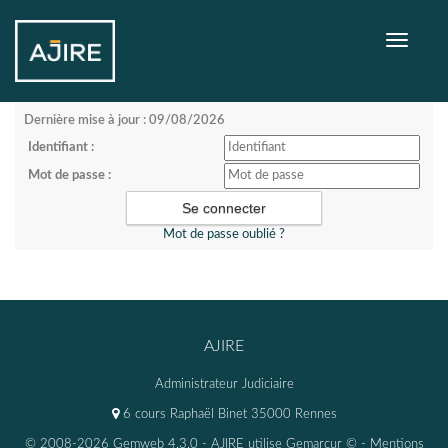
Toggle
navigati
Dernière mise à jour : 09/08/2026
Identifiant :
Mot de passe :
Mot de passe oublié ?
AJIRE
Administrateur Judiciaire
6 cours Raphaël Binet 35000 Rennes
© 2008-2026 Gemweb 4.3.0
- AJIRE utilise
Gemarcur ©
-
Mentions