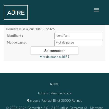
Toggle
navigati
Dernière mise à jour : 08/08/2026
Identifiant :
Mot de passe :
Mot de passe oublié ?
AJIRE
Administrateur Judiciaire
6 cours Raphaël Binet 35000 Rennes
© 2008-2026 Gemweb 4.3.0
- AJIRE utilise
Gemarcur ©
-
Mentions