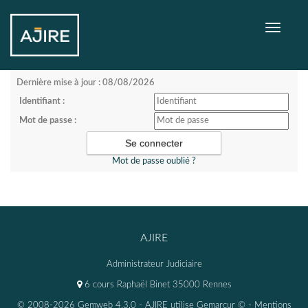
Toggle
navigati
Dernière mise à jour : 08/08/2026
Identifiant :
Mot de passe :
Mot de passe oublié ?
AJIRE
Administrateur Judiciaire
6 cours Raphaël Binet 35000 Rennes
© 2008-2026 Gemweb 4.3.0
- AJIRE utilise
Gemarcur ©
-
Mentions