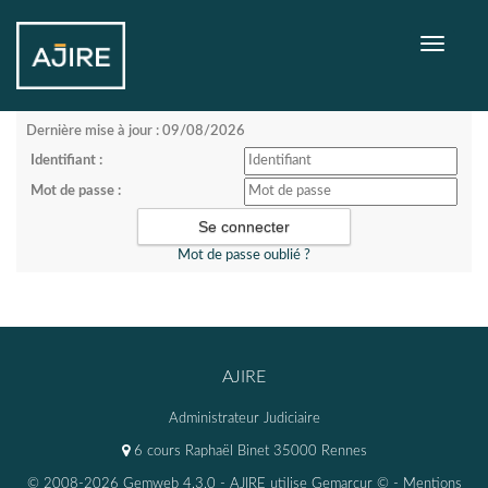
Toggle
navigati
Dernière mise à jour : 09/08/2026
Identifiant :
Mot de passe :
Mot de passe oublié ?
AJIRE
Administrateur Judiciaire
6 cours Raphaël Binet 35000 Rennes
© 2008-2026 Gemweb 4.3.0
- AJIRE utilise
Gemarcur ©
-
Mentions