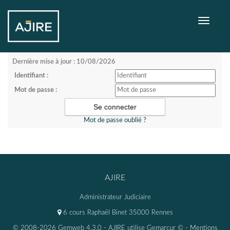
Toggle
navigati
Dernière mise à jour : 10/08/2026
Identifiant :
Mot de passe :
Mot de passe oublié ?
AJIRE
Administrateur Judiciaire
6 cours Raphaël Binet 35000 Rennes
© 2008-2026 Gemweb 4.3.0
- AJIRE utilise
Gemarcur ©
-
Mentions