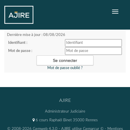
Toggle
navigati
Dernière mise à jour : 08/08/2026
Identifiant :
Mot de passe :
Mot de passe oublié ?
AJIRE
Administrateur Judiciaire
6 cours Raphaël Binet 35000 Rennes
© 2008-2026 Gemweb 4.3.0
- AJIRE utilise
Gemarcur ©
-
Mentions