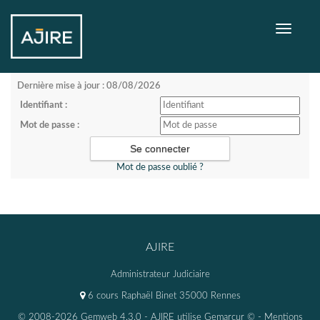
Toggle
navigati
Dernière mise à jour : 08/08/2026
Identifiant :
Mot de passe :
Mot de passe oublié ?
AJIRE
Administrateur Judiciaire
6 cours Raphaël Binet 35000 Rennes
© 2008-2026 Gemweb 4.3.0
- AJIRE utilise
Gemarcur ©
-
Mentions