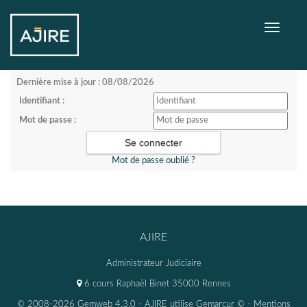
Toggle
navigati
Dernière mise à jour : 08/08/2026
Identifiant :
Mot de passe :
Mot de passe oublié ?
AJIRE
Administrateur Judiciaire
6 cours Raphaël Binet 35000 Rennes
© 2008-2026 Gemweb 4.3.0
- AJIRE utilise
Gemarcur ©
-
Mentions