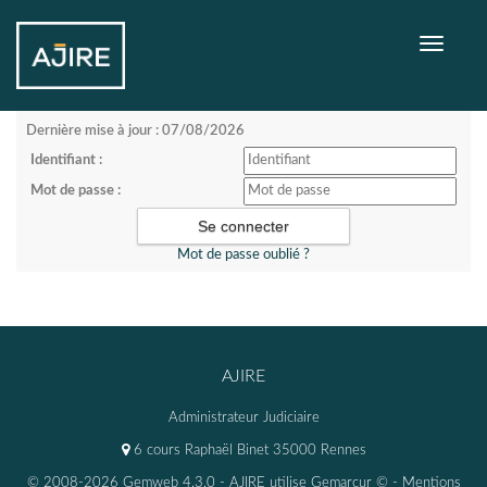
Toggle
navigati
Dernière mise à jour : 07/08/2026
Identifiant :
Mot de passe :
Mot de passe oublié ?
AJIRE
Administrateur Judiciaire
6 cours Raphaël Binet 35000 Rennes
© 2008-2026 Gemweb 4.3.0
- AJIRE utilise
Gemarcur ©
-
Mentions