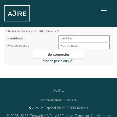
Toggle
navigati
Dernière mise à jour : 04/08/2026
Identifiant :
Mot de passe :
Mot de passe oublié ?
AJIRE
Administrateur Judiciaire
6 cours Raphaël Binet 35000 Rennes
© 2008-2026 Gemweb 4.3.0
- AJIRE utilise
Gemarcur ©
-
Mentions