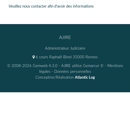
Veuillez nous contacter afin d'avoir des informations
AJIRE
Administrateur Judiciaire
6 cours Raphaël Binet 35000 Rennes
© 2008-2026 Gemweb 4.3.0
- AJIRE utilise
Gemarcur ©
-
Mentions
légales
-
Données personnelles
Conception/Réalisation
Atlantic Log