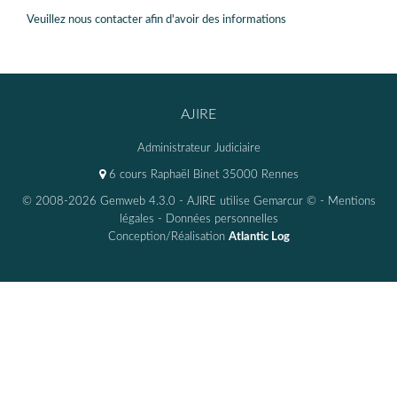
Veuillez nous contacter afin d'avoir des informations
AJIRE
Administrateur Judiciaire
6 cours Raphaël Binet 35000 Rennes
© 2008-2026 Gemweb 4.3.0
- AJIRE utilise
Gemarcur ©
-
Mentions
légales
-
Données personnelles
Conception/Réalisation
Atlantic Log