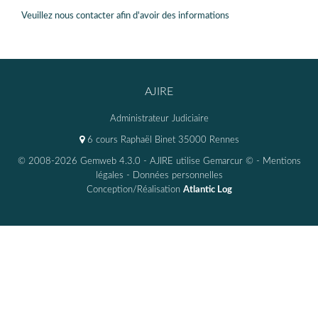
Veuillez nous contacter afin d'avoir des informations
AJIRE
Administrateur Judiciaire
6 cours Raphaël Binet 35000 Rennes
© 2008-2026 Gemweb 4.3.0
- AJIRE utilise
Gemarcur ©
-
Mentions
légales
-
Données personnelles
Conception/Réalisation
Atlantic Log