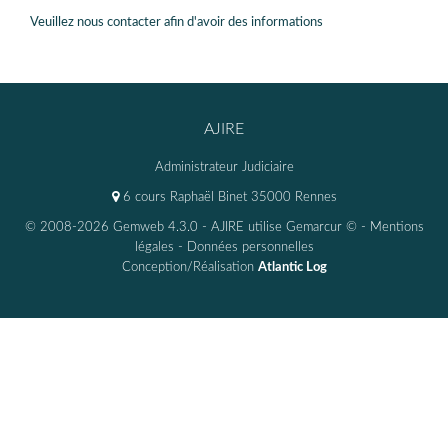
Veuillez nous contacter afin d'avoir des informations
AJIRE
Administrateur Judiciaire
6 cours Raphaël Binet 35000 Rennes
© 2008-2026 Gemweb 4.3.0
- AJIRE utilise
Gemarcur ©
-
Mentions
légales
-
Données personnelles
Conception/Réalisation
Atlantic Log