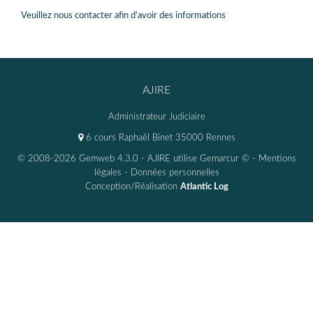
Veuillez nous contacter afin d'avoir des informations
AJIRE
Administrateur Judiciaire
6 cours Raphaël Binet 35000 Rennes
© 2008-2026 Gemweb 4.3.0
- AJIRE utilise
Gemarcur ©
-
Mentions
légales
-
Données personnelles
Conception/Réalisation
Atlantic Log