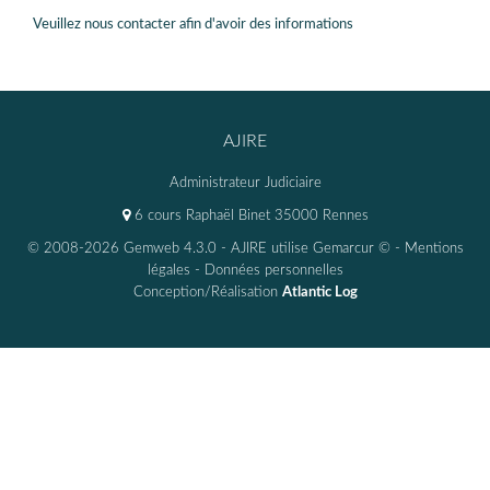
Veuillez nous contacter afin d'avoir des informations
AJIRE
Administrateur Judiciaire
6 cours Raphaël Binet 35000 Rennes
© 2008-2026 Gemweb 4.3.0
- AJIRE utilise
Gemarcur ©
-
Mentions
légales
-
Données personnelles
Conception/Réalisation
Atlantic Log