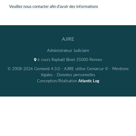
Veuillez nous contacter afin d'avoir des informations
AJIRE
Administrateur Judiciaire
6 cours Raphaël Binet 35000 Rennes
© 2008-2026 Gemweb 4.3.0
- AJIRE utilise
Gemarcur ©
-
Mentions
légales
-
Données personnelles
Conception/Réalisation
Atlantic Log