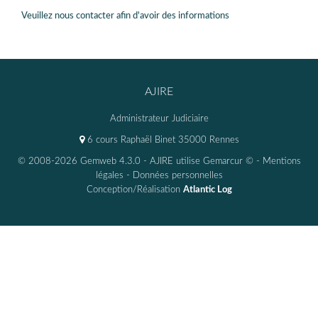
Veuillez nous contacter afin d'avoir des informations
AJIRE
Administrateur Judiciaire
6 cours Raphaël Binet 35000 Rennes
© 2008-2026 Gemweb 4.3.0
- AJIRE utilise
Gemarcur ©
-
Mentions
légales
-
Données personnelles
Conception/Réalisation
Atlantic Log