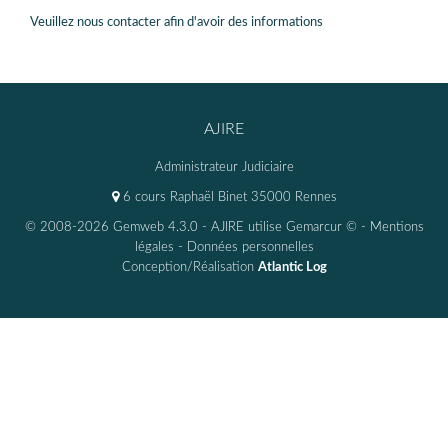
Veuillez nous contacter afin d'avoir des informations
AJIRE
Administrateur Judiciaire
6 cours Raphaël Binet 35000 Rennes
© 2008-2026 Gemweb 4.3.0
- AJIRE utilise
Gemarcur ©
-
Mentions
légales
-
Données personnelles
Conception/Réalisation
Atlantic Log