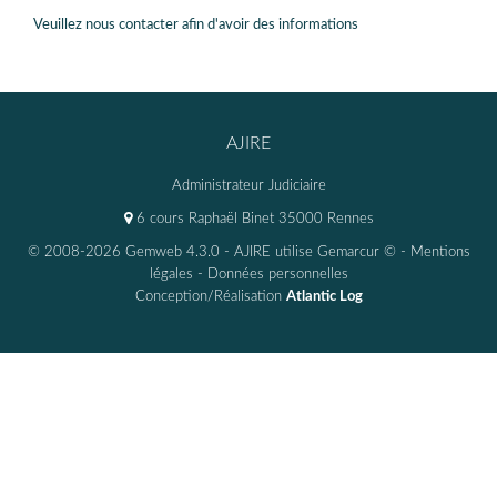
Veuillez nous contacter afin d'avoir des informations
AJIRE
Administrateur Judiciaire
6 cours Raphaël Binet 35000 Rennes
© 2008-2026 Gemweb 4.3.0
- AJIRE utilise
Gemarcur ©
-
Mentions
légales
-
Données personnelles
Conception/Réalisation
Atlantic Log