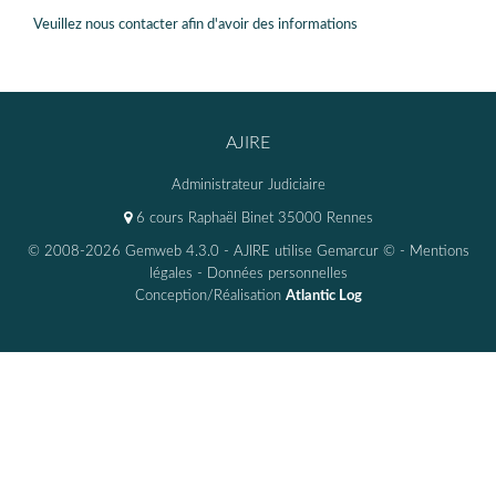
Veuillez nous contacter afin d'avoir des informations
AJIRE
Administrateur Judiciaire
6 cours Raphaël Binet 35000 Rennes
© 2008-2026 Gemweb 4.3.0
- AJIRE utilise
Gemarcur ©
-
Mentions
légales
-
Données personnelles
Conception/Réalisation
Atlantic Log