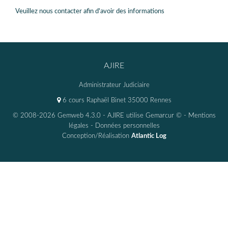
Veuillez nous contacter afin d'avoir des informations
AJIRE
Administrateur Judiciaire
6 cours Raphaël Binet 35000 Rennes
© 2008-2026 Gemweb 4.3.0
- AJIRE utilise
Gemarcur ©
-
Mentions
légales
-
Données personnelles
Conception/Réalisation
Atlantic Log