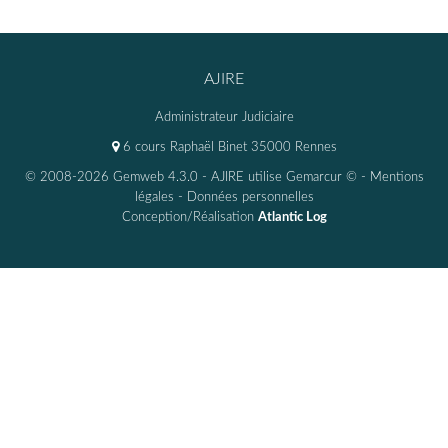
AJIRE
Administrateur Judiciaire
6 cours Raphaël Binet 35000 Rennes
© 2008-2026 Gemweb 4.3.0
- AJIRE utilise
Gemarcur ©
-
Mentions
légales
-
Données personnelles
Conception/Réalisation
Atlantic Log