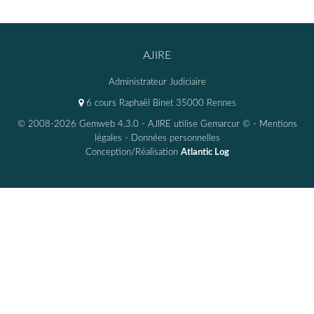
AJIRE
Administrateur Judiciaire
6 cours Raphaël Binet 35000 Rennes
© 2008-2026 Gemweb 4.3.0
- AJIRE utilise
Gemarcur ©
-
Mentions
légales
-
Données personnelles
Conception/Réalisation
Atlantic Log